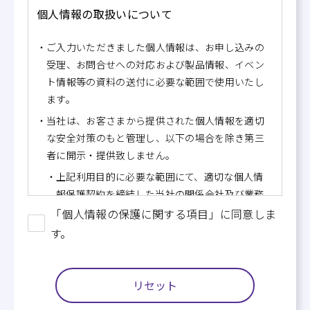
個人情報の取扱いについて
ご入力いただきました個人情報は、お申し込みの
受理、お問合せへの対応および製品情報、イベン
ト情報等の資料の送付に必要な範囲で使用いたし
ます。
当社は、お客さまから提供された個人情報を適切
な安全対策のもと管理し、以下の場合を除き第三
者に開示・提供致しません。
上記利用目的に必要な範囲にて、適切な個人情
報保護契約を締結した当社の関係会社及び業務
委託先会社に開示する必要がある場合
「個人情報の保護に関する項目」に同意しま
す。
法令等にもとづく場合
当社は、上記利用目的に必要な範囲にて、ご入力
いただきました個人情報の取扱いを委託先に委託
リセット
することがあります。
お客さまがお客さま自身の個人情報の利用目的の