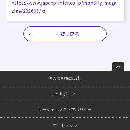
https://www.japanprinter.co.jp/monthly_maga
zine/202603/ ⧉
一覧に戻る
ペ
ー
個人情報保護方針
ジ
ト
サイトポリシー
ッ
プ
ソーシャルメディアポリシー
へ
戻
る
サイトマップ